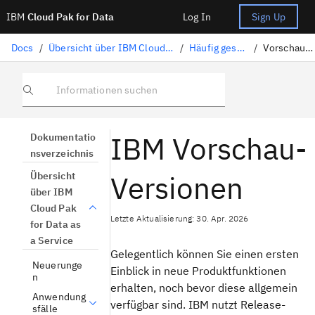
IBM
Cloud Pak for Data
Log In
Sign Up
Docs
/
Übersicht über IBM Cloud Pak for Data as a Service
/
Häufig gestellte Fragen
/
Vorschau-Versionen
Informationen suchen
IBM Vorschau-
Dokumentatio
nsverzeichnis
Versionen
Übersicht
über IBM
Cloud Pak
Letzte Aktualisierung: 30. Apr. 2026
for Data as
a Service
Gelegentlich können Sie einen ersten
Neuerunge
Einblick in neue Produktfunktionen
n
erhalten, noch bevor diese allgemein
Anwendung
verfügbar sind. IBM nutzt Release-
sfälle