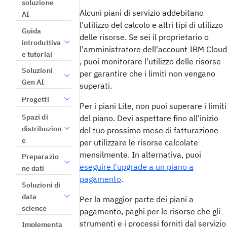
soluzione
Alcuni piani di servizio addebitano
AI
l'utilizzo del calcolo e altri tipi di utilizzo
Guida
delle risorse. Se sei il proprietario o
introduttiva
l'amministratore dell'account IBM Cloud
e tutorial
, puoi monitorare l'utilizzo delle risorse
Soluzioni
per garantire che i limiti non vengano
Gen AI
superati.
Progetti
Per i piani Lite, non puoi superare i limiti
Spazi di
del piano. Devi aspettare fino all'inizio
distribuzion
del tuo prossimo mese di fatturazione
e
per utilizzare le risorse calcolate
mensilmente. In alternativa, puoi
Preparazio
eseguire l'upgrade a un piano a
ne dati
pagamento
.
Soluzioni di
data
Per la maggior parte dei piani a
science
pagamento, paghi per le risorse che gli
strumenti e i processi forniti dal servizio
Implementa