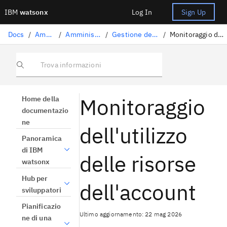
IBM
watsonx
Log In
Sign Up
Docs
/
Amministrazione
/
Amministrazione su IBM Cloud
/
Gestione della piattaforma su IBM Cloud
/
Monitoraggio dell'utilizzo delle risorse dell'account
Trova informazioni
Monitoraggio
Home della
documentazio
ne
dell'utilizzo
Panoramica
di IBM
delle risorse
watsonx
Hub per
dell'account
sviluppatori
Pianificazio
Ultimo aggiornamento: 22 mag 2026
ne di una