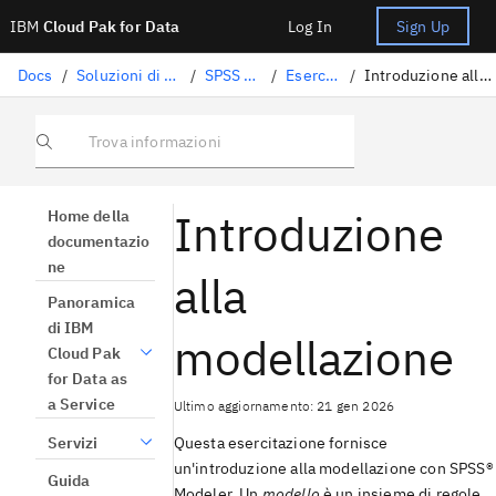
IBM
Cloud Pak for Data
Log In
Sign Up
Docs
/
Soluzioni di data science
/
SPSS Modeler
/
Esercitazioni
/
Introduzione alla modellazione
Trova informazioni
Introduzione
Home della
documentazio
ne
alla
Panoramica
di IBM
modellazione
Cloud Pak
for Data as
a Service
Ultimo aggiornamento: 21 gen 2026
Servizi
Questa esercitazione fornisce
un'introduzione alla modellazione con
SPSS®
Guida
Modeler
. Un
modello
è un insieme di regole,