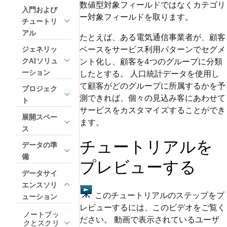
数値型対象フィールドではなくカテゴリ
入門および
ー対象フィールドを取ります。
チュートリ
アル
たとえば、ある電気通信事業者が、顧客
ベースをサービス利用パターンでセグメ
ジェネリッ
クAIソリュ
ント化し、顧客を4つのグループに分類
ーション
したとする。 人口統計データを使用し
て顧客がどのグループに所属するかを予
プロジェク
測できれば、個々の見込み客にあわせて
ト
サービスをカスタマイズすることができ
展開スペー
ます。
ス
チュートリアルを
データの準
備
プレビューする
データサイ
エンスソリ
このチュートリアルのステップをプ
ューション
レビューするには、このビデオをご覧く
ノートブッ
ださい。 動画で表示されているユーザ
クとスクリ