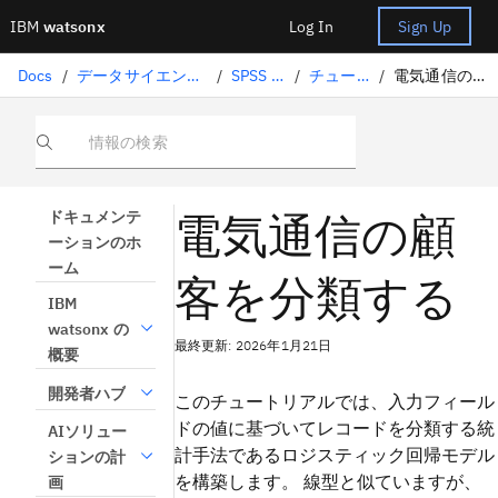
IBM
watsonx
Log In
Sign Up
Docs
/
データサイエンスソリューション
/
SPSS Modeler
/
チュートリアル
/
電気通信の顧客を分類する
情報の検索
電気通信の顧
ドキュメンテ
ーションのホ
ーム
客を分類する
IBM
watsonx の
最終更新: 2026年1月21日
概要
開発者ハブ
このチュートリアルでは、入力フィール
ドの値に基づいてレコードを分類する統
AIソリュー
計手法であるロジスティック回帰モデル
ションの計
を構築します。 線型と似ていますが、
画