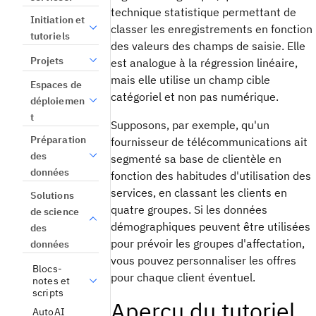
technique statistique permettant de
Initiation et
classer les enregistrements en fonction
tutoriels
des valeurs des champs de saisie. Elle
Projets
est analogue à la régression linéaire,
mais elle utilise un champ cible
Espaces de
catégoriel et non pas numérique.
déploiemen
t
Supposons, par exemple, qu'un
Préparation
fournisseur de télécommunications ait
des
segmenté sa base de clientèle en
données
fonction des habitudes d'utilisation des
services, en classant les clients en
Solutions
quatre groupes. Si les données
de science
démographiques peuvent être utilisées
des
pour prévoir les groupes d'affectation,
données
vous pouvez personnaliser les offres
Blocs-
pour chaque client éventuel.
notes et
scripts
Aperçu du tutoriel
AutoAI