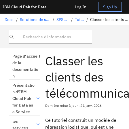
IBM
Cloud Pak for Data
Log In
Sign Up
Docs
/
Solutions de science des données
/
SPSS Modeler
/
Tutoriels
/
Classer les clients des télécommunications
Recherche d'informations
Classer les
Page d'accueil
de la
documentatio
clients des
n
Présentatio
télécommunica
n d'IBM
Cloud Pak
for Data as
Dernière mise à jour : 21 janv. 2026
a Service
Ce tutoriel construit un modèle de
les
régression logistique, qui est une
services.