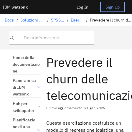
IBM
watsonx
Log In
Sign Up
Docs
/
Soluzioni di data science
/
SPSS Modeler
/
Esercitazioni
/
Prevedere il churn delle telecomunicazioni
Trova informazioni
Prevedere il
Home della
documentazio
ne
churn delle
Panoramica
di IBM
telecomunicazi
watsonx
Hub per
Ultimo aggiornamento: 21 gen 2026
sviluppatori
Pianificazio
Questa esercitazione costruisce un
ne di una
modello di regressione logistica, una