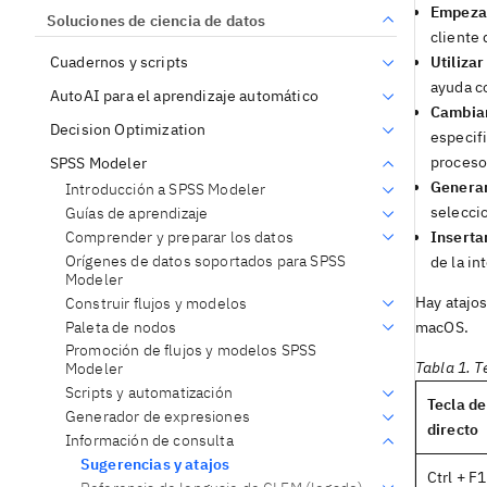
Empezar
Soluciones de ciencia de datos
cliente
Utiliza
Cuadernos y scripts
ayuda c
AutoAI para el aprendizaje automático
Cambiar
Decision Optimization
especifi
proceso
SPSS Modeler
Generar
Introducción a SPSS Modeler
seleccio
Guías de aprendizaje
Comprender y preparar los datos
Inserta
Orígenes de datos soportados para SPSS
de la i
Modeler
Hay atajos
Construir flujos y modelos
Paleta de nodos
macOS.
Promoción de flujos y modelos SPSS
Tabla 1. T
Modeler
Scripts y automatización
Tecla d
Generador de expresiones
directo
Información de consulta
Sugerencias y atajos
Ctrl + F1