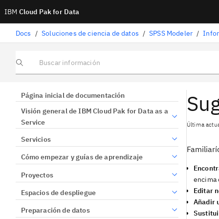
IBM
Cloud Pak for Data
Docs
/
Soluciones de ciencia de datos
/
SPSS Modeler
/
Info
Buscar información
Sug
Página inicial de documentación
Visión general de IBM Cloud Pak for Data as a
Service
Última actu
Servicios
Familiarí
Cómo empezar y guías de aprendizaje
Encontr
Proyectos
encima d
Editar 
Espacios de despliegue
Añadir 
Preparación de datos
Sustitu