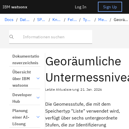
IBM
watsonx
Log In
Sign Up
Docs
/
Data-Science-Lösungen
/
SPSS Modeler
/
Knotenpalette
/
Feldfunktionen
/
Typknoten
/
Messniveaus
/
Georäumliche Untermessniveaus
Informationen suchen
Georäumliche
Dokumentatio
nsverzeichnis
Untermessnive
Übersicht
über IBM
watsonx
Letzte Aktualisierung: 21. Jan. 2026
Developer
Hub
Die Geomessstufe, die mit dem
Speichertyp "Liste" verwendet wird,
Planung
einer AI-
verfügt über sechs untergeordnete
Lösung
Stufen, die zur Identifizierung