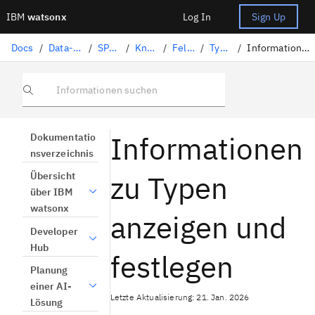
IBM
watsonx
Log In
Sign Up
Docs
/
Data-Science-Lösungen
/
SPSS Modeler
/
Knotenpalette
/
Feldfunktionen
/
Typknoten
/
Informationen zu Typen anzeigen und festlegen
Informationen suchen
Informationen
Dokumentatio
nsverzeichnis
zu Typen
Übersicht
über IBM
watsonx
anzeigen und
Developer
Hub
festlegen
Planung
einer AI-
Letzte Aktualisierung: 21. Jan. 2026
Lösung