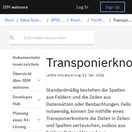
IBM
watsonx
Log In
Sign Up
Docs
/
Data-Science-Lösungen
/
SPSS Modeler
/
Knotenpalette
/
Feldfunktionen
/
Transponierknoten
Informationen suchen
Transponierkn
Dokumentatio
nsverzeichnis
Übersicht
Letzte Aktualisierung: 21. Jan. 2026
über IBM
watsonx
Standardmäßig bestehen die Spalten
aus Feldern und die Zeilen aus
Developer
Hub
Datensätzen oder Beobachtungen. Falls
notwendig, können Sie mithilfe eines
Planung
Transponierknotens die Daten in Zeilen
einer AI-
und Spalten vertauschen, sodass aus
Lösung