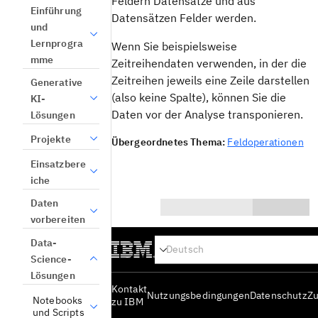
Feldern Datensätze und aus
Einführung
Datensätzen Felder werden.
und
Lernprogra
Wenn Sie beispielsweise
mme
Zeitreihendaten verwenden, in der die
Zeitreihen jeweils eine Zeile darstellen
Generative
(also keine Spalte), können Sie die
KI-
Daten vor der Analyse transponieren.
Lösungen
Projekte
Übergeordnetes Thema:
Feldoperationen
Einsatzbere
iche
Daten
vorbereiten
0/1000
Data-
Ja
Science-
Lösungen
Nein
Kontakt
Nutzungsbedingungen
Datenschutz
Zu
Notebooks
zu IBM
und Scripts