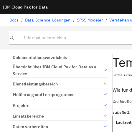
IBM
Cloud Pak for Data
Docs
/
Data-Science-Lösungen
/
SPSS Modeler
/
Verstehen u
Informationen suchen
Tem
Dokumentationsverzeichnis
Übersicht über IBM Cloud Pak for Data as a
Service
Letzte Aktua
Dienstleistungsbereich
Wie funk
Einführung und Lernprogramme
Die Größe
Projekte
Tabelle 1.
Einsatzbereiche
Laufzei
Daten vorbereiten