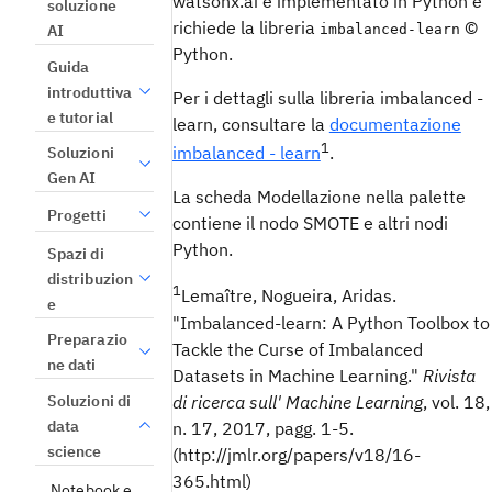
watsonx.ai
è implementato in Python e
soluzione
richiede la libreria
©
imbalanced-learn
AI
Python.
Guida
introduttiva
Per i dettagli sulla libreria imbalanced -
e tutorial
learn, consultare la
documentazione
1
imbalanced - learn
.
Soluzioni
Gen AI
La scheda Modellazione nella palette
Progetti
contiene il nodo SMOTE e altri nodi
Python.
Spazi di
distribuzion
1
Lemaître, Nogueira, Aridas.
e
"Imbalanced-learn: A Python Toolbox to
Preparazio
Tackle the Curse of Imbalanced
ne dati
Datasets in Machine Learning."
Rivista
Soluzioni di
di ricerca sull' Machine Learning
, vol. 18,
data
n. 17, 2017, pagg. 1-5.
science
(http://jmlr.org/papers/v18/16-
365.html)
Notebook e