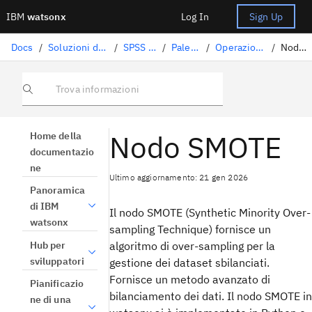
IBM
watsonx
Log In
Sign Up
Docs
/
Soluzioni di data science
/
SPSS Modeler
/
Palette nodi
/
Operazioni su record
/
Nodo SMOTE
Trova informazioni
Nodo SMOTE
Home della
documentazio
ne
Ultimo aggiornamento: 21 gen 2026
Panoramica
di IBM
Il nodo SMOTE (Synthetic Minority Over-
watsonx
sampling Technique) fornisce un
Hub per
algoritmo di over-sampling per la
sviluppatori
gestione dei dataset sbilanciati.
Fornisce un metodo avanzato di
Pianificazio
bilanciamento dei dati. Il nodo SMOTE in
ne di una