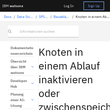
IBM
watsonx
Log In
Sign Up
Docs
/
Data-Science-Lösungen
/
SPSS Modeler
/
Bauabläufe und Modelle
/
Knoten in einem Ablauf inaktivieren oder zwischenspeichern
Informationen suchen
Knoten in
Dokumentatio
nsverzeichnis
einem Ablauf
Übersicht
über IBM
watsonx
inaktivieren
Developer
Hub
oder
Planung
einer AI-
zwischenspeic
Lösung