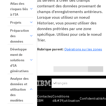
Ils servent à créer des champs
Atlas des
contenant des données provenant de
risques liés
champs d'enregistrements antérieurs.
à l'IA
Lorsque vous utilisez un noeud
Projets
Historiser, vous pouvez utiliser des
données prétriées par une zone
Préparation
spécifique. Utilisez pour cela le noeud
des
Trier.
données
Développe
Rubrique parent:
Opérations sur les zones
ment de
solutions
d'IA
génératives
0/1000
Analyse des
Oui
données et
utilisation
Non
des
Contactez
Conditions
Confidentialité
Ac
modèles
IBM
d&#39;utilisation