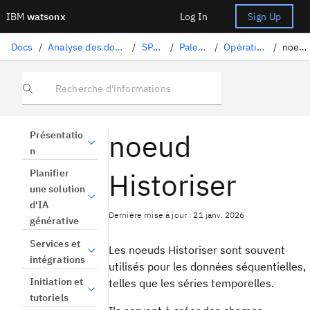
IBM
watsonx
Log In
Sign Up
Docs
/
Analyse des données et utilisation des modèles
/
SPSS Modeler
/
Palette de noeuds
/
Opérations sur les champs
/
noeud Historiser
Recherche d'informations
noeud
Présentatio
n
Historiser
Planifier
une solution
d'IA
Dernière mise à jour : 21 janv. 2026
générative
Services et
Les noeuds Historiser sont souvent
intégrations
utilisés pour les données séquentielles,
Initiation et
telles que les séries temporelles.
tutoriels