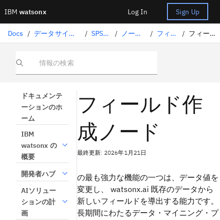
IBM
watsonx
Log In
Sign Up
Docs
/
データサイエンスソリューション
/
SPSS Modeler
/
ノード・パレット
/
フィールド操作
/
フィールド作成ノード
情報の検索
フィールド作
ドキュメンテ
ーションのホ
ーム
成ノード
IBM
watsonx の
最終更新: 2026年1月21日
概要
開発者ハブ
の最も強力な機能の一つは、データ値を
変更し、
watsonx.ai
既存のデータから
AIソリュー
新しいフィールドを導出する能力です。
ションの計
長期間にわたるデータ・マイニング・プ
画