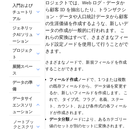
ロジェクトでは、Web ログ・データか
入門および
ら顧客 ID を抽出したり、トランザクシ
チュートリ
ョン・データや人口統計データから顧客
アル
の生涯価値を作成するような、新しいデ
ジェネリッ
ータの作成が一般的に行われます。 こ
クAIソリュ
れらの変換はすべて、さまざまなフィー
ーション
ルド設定ノードを使用して行うことがで
プロジェク
きます。
ト
さまざまなノードで、新規フィールドを作成
展開スペー
することができます。
ス
フィールド作成
ノードで、1 つまたは複数
データの準
の既存フィールドから、データ値を変更す
備
るか、新しいフィールドを作成します。 こ
データサイ
れで、 タイプ式、フラグ、名義、ステー
エンスソリ
ト、カウント、および条件式の各フィール
ューション
ドが作成されます。
データ分類
ノードにより、あるカテゴリー
ノートブッ
値のセットが別のセットに変換されます。
クとスクリ