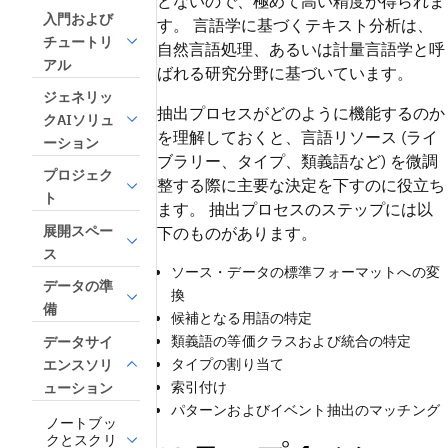
どないので、極めて高い精度が得られま
入門および
す。 言語学に基づくテキスト分析は、
チュートリ
自然言語処理、あるいは計量言語学と呼
アル
ばれる研究分野に基づいています。
ジェネリッ
抽出プロセスがどのように機能するのか
クAIソリュ
を理解しておくと、言語リソース (ライ
ーション
ブラリー、タイプ、類義語など) を微調
プロジェク
整する際に主要な決定を下すのに役立ち
ト
ます。 抽出プロセスのステップには以
展開スペー
下のものがあります。
ス
ソース・データの標準フォーマットへの変
データの準
換
備
候補となる用語の特定
類義語の等価クラスおよび統合の特定
データサイ
タイプの割り当て
エンスソリ
索引付け
ューション
パターンおよびイベント抽出のマッチング
ノートブッ
クとスクリ