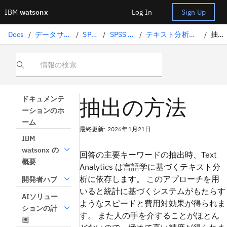
IBM
watsonx
Log In
Sign Up
Docs
/
データサイエンスソリューション
/
SPSS Modeler
/
SPSS Modelerで始める
/
テキスト分析によるテキストデータのマイニング
/
抽出の方法
情報の検索
抽出の方法
ドキュメンテ
ーションのホ
ーム
最終更新: 2026年1月21日
IBM
watsonx の
回答の主要キーワードの抽出時、Text
概要
Analytics は言語学に基づくテキスト分
析に依存します。 このアプローチを用
開発者ハブ
いると統計に基づくシステムがもたらす
AIソリュー
ようなスピードと費用対効果が得られま
ションの計
す。 また人の手を介することがほとん
画