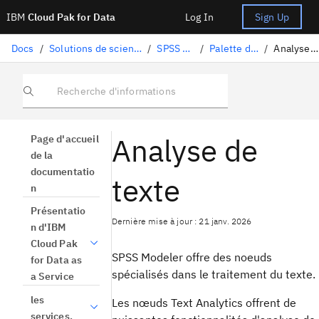
IBM
Cloud Pak for Data
Log In
Sign Up
Docs
/
Solutions de science des données
/
SPSS Modeler
/
Palette de noeuds
/
Analyse de texte
Recherche d'informations
Analyse de
Page d'accueil
de la
documentatio
texte
n
Présentatio
Dernière mise à jour : 21 janv. 2026
n d'IBM
Cloud Pak
SPSS Modeler
offre des noeuds
for Data as
spécialisés dans le traitement du texte.
a Service
les
Les nœuds Text Analytics offrent de
services.