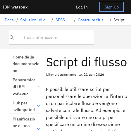
IBM
watsonx
Log In
Sign Up
Docs
/
Soluzioni di data science
/
SPSS Modeler
/
Costruire flussi e modelli
/
Script di flusso
Trova informazioni
Script di flusso
Home della
documentazio
ne
Ultimo aggiornamento: 21 gen 2026
Panoramica
di IBM
È possibile utilizzare script per
watsonx
personalizzare le operazioni all'interno
Hub per
di un particolare flusso e vengono
sviluppatori
salvate con tale flusso. Ad esempio, è
possibile utilizzare uno script per
Pianificazio
specificare un ordine di esecuzione
ne di una