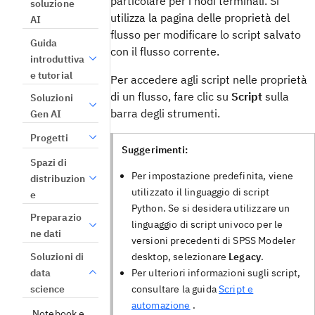
particolare per i nodi terminali. Si
soluzione
utilizza la pagina delle proprietà del
AI
flusso per modificare lo script salvato
Guida
con il flusso corrente.
introduttiva
e tutorial
Per accedere agli script nelle proprietà
di un flusso, fare clic su
Script
sulla
Soluzioni
barra degli strumenti.
Gen AI
Progetti
Suggerimenti:
Spazi di
Per impostazione predefinita, viene
distribuzion
utilizzato il linguaggio di script
e
Python. Se si desidera utilizzare un
Preparazio
linguaggio di script univoco per le
ne dati
versioni precedenti di
SPSS Modeler
Soluzioni di
desktop, selezionare
Legacy
.
data
Per ulteriori informazioni sugli script,
science
consultare la guida
Script e
automazione
.
Notebook e