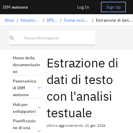
IBM
watsonx
Log In
Sign Up
Docs
/
Soluzioni di data science
/
SPSS Modeler
/
Come iniziare con SPSS Modeler
/
Estrazione di dati di testo con l'analisi testuale
Trova informazioni
Estrazione di
Home della
documentazio
ne
dati di testo
Panoramica
di IBM
con l'analisi
watsonx
Hub per
testuale
sviluppatori
Pianificazio
Ultimo aggiornamento: 21 gen 2026
ne di una