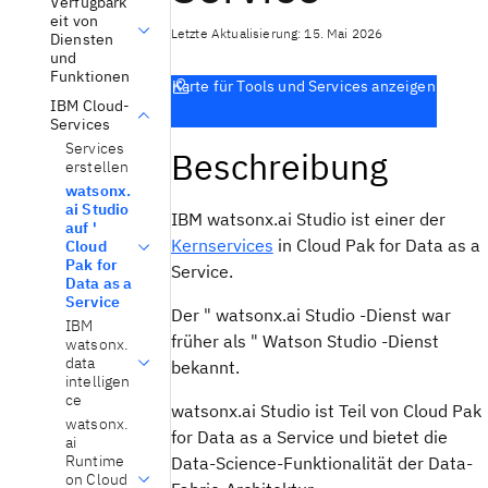
Verfügbark
eit von
Letzte Aktualisierung: 15. Mai 2026
Diensten
und
Funktionen
Karte für Tools und Services anzeigen
IBM Cloud-
Services
Services
Beschreibung
erstellen
watsonx.
ai Studio
IBM watsonx.ai Studio
ist einer der
auf '
Kernservices
in Cloud Pak for Data as a
Cloud
Pak for
Service.
Data as a
Service
Der "
watsonx.ai Studio
-Dienst war
IBM
früher als "
Watson Studio
-Dienst
watsonx.
data
bekannt.
intelligen
ce
watsonx.ai Studio
ist Teil von Cloud Pak
watsonx.
for Data as a Service und bietet die
ai
Runtime
Data-Science-Funktionalität der Data-
on Cloud