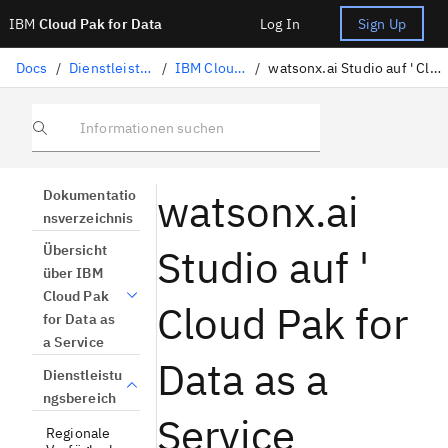
IBM
Cloud Pak for Data
Log In
Sign Up
Docs
/
Dienstleistungsbereich
/
IBM Cloud-Services
/
watsonx.ai Studio auf ' Cloud Pak for Data as a Service
Informationen suchen
watsonx.ai
Dokumentatio
nsverzeichnis
Studio auf '
Übersicht
über IBM
Cloud Pak
Cloud Pak for
for Data as
a Service
Data as a
Dienstleistu
ngsbereich
Service
Regionale