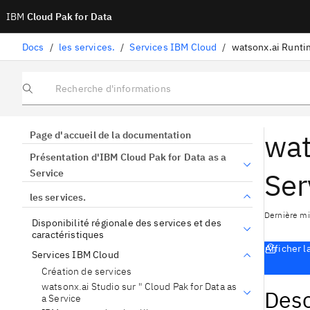
IBM
Cloud Pak for Data
Docs
/
les services.
/
Services IBM Cloud
/
Recherche d'informations
wat
Page d'accueil de la documentation
Présentation d'IBM Cloud Pak for Data as a
Ser
Service
les services.
Dernière mi
Disponibilité régionale des services et des
caractéristiques
Afficher l
Services IBM Cloud
Création de services
watsonx.ai Studio sur " Cloud Pak for Data as
Desc
a Service