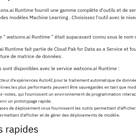
onx.ai Runtime
fournit une gamme complète d'outils et de ser
 des modèles Machine Learning . Choisissez l'outil avec le ni
e "
watsonx.ai Runtime
" était auparavant connu sous le nom 
ai Runtime
fait partie de Cloud Pak for Data as a Service et f
cture de matrice de données.
s sont disponibles avec le service
watsonx.ai Runtime
:
cteur d'expériences
AutoAI
pour le traitement automatique de donnée
elines les plus performants peuvent être sauvegardés en tant que mod
cs-notes, qui fournissent un environnement de programmation interact
enir un prototypage rapide.
aces de déploiement vous fournissent les outils permettant d'affiche
permettant d'afficher et de gérer des déploiements de modèle.
s rapides