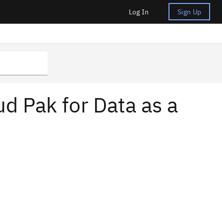
Log In
Sign Up
d Pak for Data as a