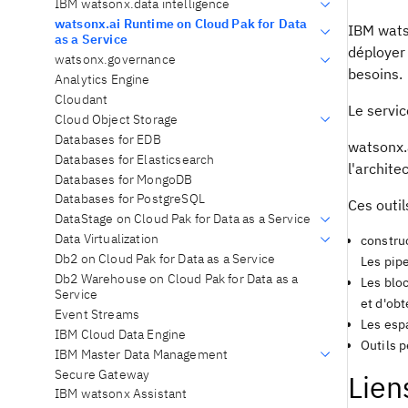
IBM watsonx.data intelligence
watsonx.ai Runtime on Cloud Pak for Data
IBM wats
as a Service
déployer
watsonx.governance
besoins.
Analytics Engine
Cloudant
Le servic
Cloud Object Storage
Databases for EDB
watsonx.
Databases for Elasticsearch
l'archite
Databases for MongoDB
Databases for PostgreSQL
Ces outil
DataStage on Cloud Pak for Data as a Service
Data Virtualization
constru
Db2 on Cloud Pak for Data as a Service
Les pip
Db2 Warehouse on Cloud Pak for Data as a
Les blo
Service
et d'obt
Event Streams
Les esp
IBM Cloud Data Engine
Outils 
IBM Master Data Management
Secure Gateway
Lien
IBM watsonx Assistant