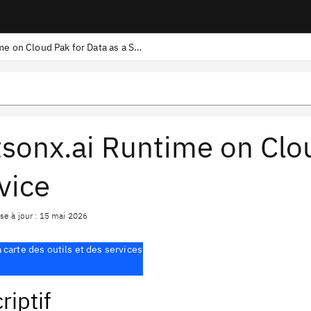
watsonx.ai Runtime on Cloud Pak for Data as a Service
sonx.ai Runtime on Clou
vice
se à jour : 15 mai 2026
a carte des outils et des services
riptif