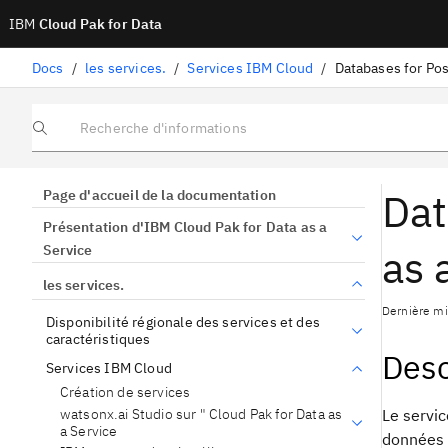
IBM
Cloud Pak for Data
Docs
/
les services.
/
Services IBM Cloud
/
Databases for Po
Recherche d'informations
Dat
Page d'accueil de la documentation
Présentation d'IBM Cloud Pak for Data as a
as 
Service
les services.
Dernière mi
Disponibilité régionale des services et des
caractéristiques
Desc
Services IBM Cloud
Création de services
watsonx.ai Studio sur " Cloud Pak for Data as
Le servi
a Service
données r