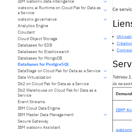
IBM watsonx.data intelligence
watsonx.ai Runtime on Cloud Pak for Data as
Ce servi
a Service
watsonx.governance
Lien
Analytics Engine
Cloudant
Utilisat
Cloud Object Storage
Créatio
Databases for EDB
Connex
Databases for Elasticsearch
Databases for MongoDB
Serv
Databases for PostgreSQL
DataStage on Cloud Pak for Data as a Service
Tableau 1
Data Virtualization
Db2 on Cloud Pak for Data as a Service
ils ne son
Db2 Warehouse on Cloud Pak for Data as a
Demand
Service
Event Streams
IBM Cloud Data Engine
IBM® Kn
IBM Master Data Management
Secure Gateway
IBM watsonx Assistant
watsonx