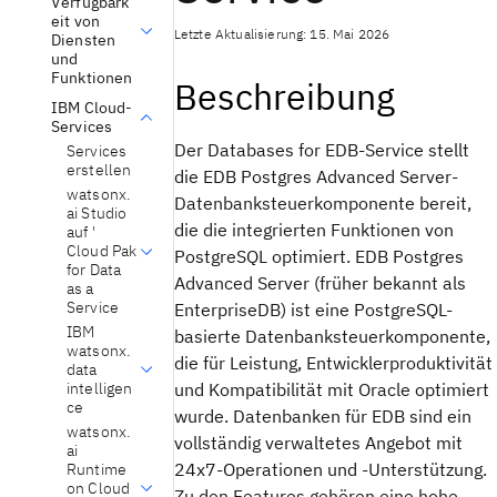
Verfügbark
eit von
Letzte Aktualisierung: 15. Mai 2026
Diensten
und
Funktionen
Beschreibung
IBM Cloud-
Services
Der Databases for EDB-Service stellt
Services
erstellen
die EDB Postgres Advanced Server-
watsonx.
Datenbanksteuerkomponente bereit,
ai Studio
die die integrierten Funktionen von
auf '
Cloud Pak
PostgreSQL optimiert. EDB Postgres
for Data
Advanced Server (früher bekannt als
as a
Service
EnterpriseDB) ist eine PostgreSQL-
IBM
basierte Datenbanksteuerkomponente,
watsonx.
die für Leistung, Entwicklerproduktivität
data
intelligen
und Kompatibilität mit Oracle optimiert
ce
wurde. Datenbanken für EDB sind ein
watsonx.
vollständig verwaltetes Angebot mit
ai
24x7-Operationen und -Unterstützung.
Runtime
on Cloud
Zu den Features gehören eine hohe