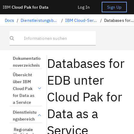
IBM
Cloud Pak for Data
Log In
Sign Up
Docs
/
Dienstleistungsbereich
/
IBM Cloud-Services
/
Databases for EDB
Informationen suchen
Databases for
Dokumentatio
nsverzeichnis
EDB unter
Übersicht
über IBM
Cloud Pak
Cloud Pak for
for Data as
a Service
Data as a
Dienstleistu
ngsbereich
Service
Regionale