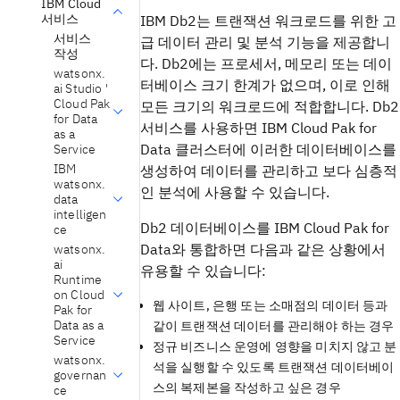
IBM Cloud
서비스
IBM Db2는 트랜잭션 워크로드를 위한 고
서비스
급 데이터 관리 및 분석 기능을 제공합니
작성
다. Db2에는 프로세서, 메모리 또는 데이
watsonx.
터베이스 크기 한계가 없으며, 이로 인해
ai Studio '
Cloud Pak
모든 크기의 워크로드에 적합합니다. Db2
for Data
서비스를 사용하면
IBM Cloud Pak for
as a
Data
클러스터에 이러한 데이터베이스를
Service
IBM
생성하여 데이터를 관리하고 보다 심층적
watsonx.
인 분석에 사용할 수 있습니다.
data
intelligen
Db2 데이터베이스를
IBM Cloud Pak for
ce
Data
와 통합하면 다음과 같은 상황에서
watsonx.
ai
유용할 수 있습니다:
Runtime
on Cloud
웹 사이트, 은행 또는 소매점의 데이터 등과
Pak for
Data as a
같이 트랜잭션 데이터를 관리해야 하는 경우
Service
정규 비즈니스 운영에 영향을 미치지 않고 분
watsonx.
석을 실행할 수 있도록 트랜잭션 데이터베이
governan
스의 복제본을 작성하고 싶은 경우
ce