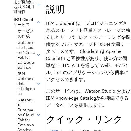
よび機能の
説明
地域的利用
可能性
IBM Cloud
IBM Cloudant は、プロビジョニングさ
サービス
れるスループット容量とストレージの独
サービス
の作成
立したサーバーレス・スケーリングを提
watsonx.
供するフル・マネージド JSON 文書デー
ai Studio
タベースです。 Cloudant は Apache
on 'Cloud
Pak for
CouchDB と互換性があり、使い方の簡
Data as a
単な HTTPS API を通して Web、モバイ
Service
ル、IoT のアプリケーションから簡単に
IBM
watsonx.
アクセスできます。
data
intelligen
このサービスは、 Watson Studio
および
ce
IBM Knowledge Catalog
から接続できる
watsonx.
データベースを提供します。
ai
Runtime
on Cloud
クイック・リンク
Pak for
Data as a
Service