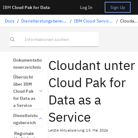
IBM
Cloud Pak for Data
Log In
Sign Up
Docs
/
Dienstleistungsbereich
/
IBM Cloud-Services
/
Cloudant
Informationen suchen
Cloudant unter
Dokumentatio
nsverzeichnis
Cloud Pak for
Übersicht
über IBM
Cloud Pak
Data as a
for Data as
a Service
Service
Dienstleistu
ngsbereich
Letzte Aktualisierung: 15. Mai 2026
Regionale