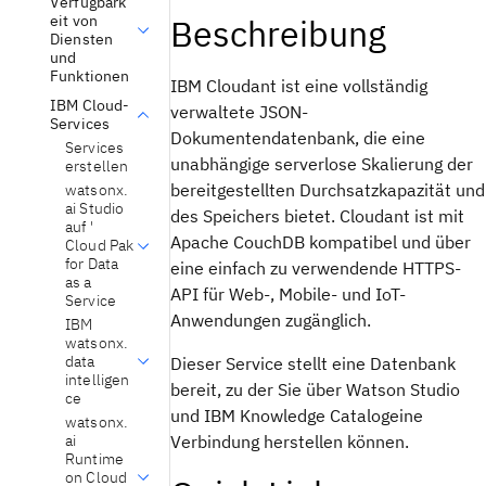
Verfügbark
eit von
Beschreibung
Diensten
und
Funktionen
IBM Cloudant ist eine vollständig
IBM Cloud-
verwaltete JSON-
Services
Dokumentendatenbank, die eine
Services
unabhängige serverlose Skalierung der
erstellen
bereitgestellten Durchsatzkapazität und
watsonx.
ai Studio
des Speichers bietet. Cloudant ist mit
auf '
Apache CouchDB kompatibel und über
Cloud Pak
for Data
eine einfach zu verwendende HTTPS-
as a
API für Web-, Mobile- und IoT-
Service
Anwendungen zugänglich.
IBM
watsonx.
data
Dieser Service stellt eine Datenbank
intelligen
bereit, zu der Sie über Watson Studio
ce
und IBM Knowledge Catalog
eine
watsonx.
ai
Verbindung herstellen können.
Runtime
on Cloud