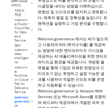
투명성으로 AI를 분석하고 AI 모델이 의
IBM Cloud
서비스
사결정을 내리는 방법을 이해하십시오.
서비스
편향성 및 드리프트를 탐지하고 완화합니
작성
다. 예측의 품질 및 정확성을 높입니다. 트
watsonx.
랜잭션을 설명하고 가정 분석을 수행합니
ai Studio '
Cloud Pak
다.
for Data
as a
Watsonx.governance
에서는 AI가 빌드되
Service
고 사용되며 ROI (투자수익률) 를 제공하
IBM
watsonx.
는 방법에 대한 엔터프라이즈 가시성을
data
제공하는 AI 애플리케이션을 위한 엔터프
intelligen
라이즈급 환경을 제공합니다. 개방형 플
ce
watsonx.
랫폼을 통해 기업은 유해한 편향성과 드
ai
리프트가 없는 투명하고 설명 가능한 결
Runtime
과를 사용하여 적절한 규모로 AI를 운영
on Cloud
Pak for
하고 자동화할 수 있습니다.
Data as a
Watsonx.governance
는
Amazon Web
Service
Services
또는
Microsoft Azure
를 포함하
watsonx.
governan
여 써드파티 제공자에서 개발된 외부 모
ce