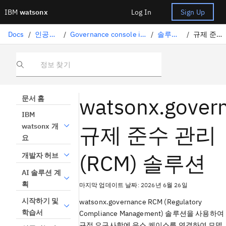
IBM
watsonx
Log In
Sign Up
Docs
/
인공지능의 지배
/
Governance console in IBM watsonx 를 사용하여 리스크 및 컴플라이언스 관리
/
솔루션 구성 요소
/
규제 준수 관리 솔루션
정보 찾기
watsonx.gover
문서 홈
IBM
규제 준수 관리
watsonx 개
요
(RCM) 솔루션
개발자 허브
AI 솔루션 계
획
마지막 업데이트 날짜: 2026년 6월 26일
시작하기 및
watsonx.governance
RCM (Regulatory
학습서
Compliance Management) 솔루션을 사용하여
규정 요구사항에 유스 케이스를 연결하여 모델