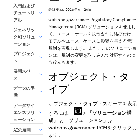
入門および
最終更新: 2026年6月26日
チュートリ
watsonx.governance
Regulatory Compliance
アル
Management (RCM) ソリューションを使用し
ジェネリッ
て、ユース・ケースを規制要件に結び付け、
クAIソリュ
モデルやユース・ケースに影響を与える管理
ーション
規制を実現します。 また、このソリューショ
プロジェク
ンは、規制の変更を取り込んで対応するのに
ト
も役立ちます。
展開スペー
オブジェクト・タ
ス
イプ
データの準
備
オブジェクト・タイプ・スキーマを表示
データサイ
エンスソリ
するには、
>
「ソリューション構
ューション
成」
>
「ソリューション」
>
watsonx.governance RCM
をクリックし
AIの展開
ます。