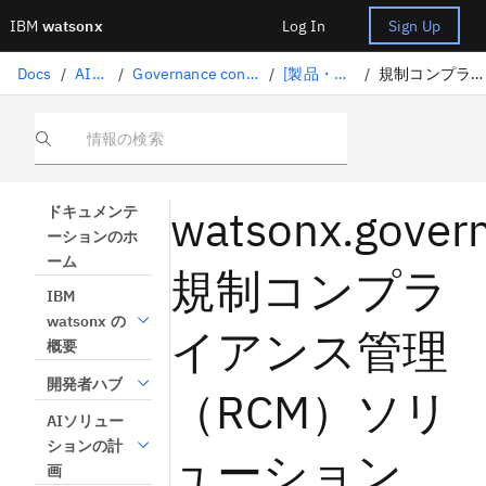
IBM
watsonx
Log In
Sign Up
Docs
/
AIの統治
/
Governance console in IBM watsonx を使用したリスクとコンプライアンスの管理
/
[製品・サービス・技術 情報]
/
規制コンプライアンス管理ソリューション
情報の検索
watsonx.gover
ドキュメンテ
ーションのホ
ーム
規制コンプラ
IBM
watsonx の
イアンス管理
概要
開発者ハブ
（RCM）ソリ
AIソリュー
ションの計
ューション
画