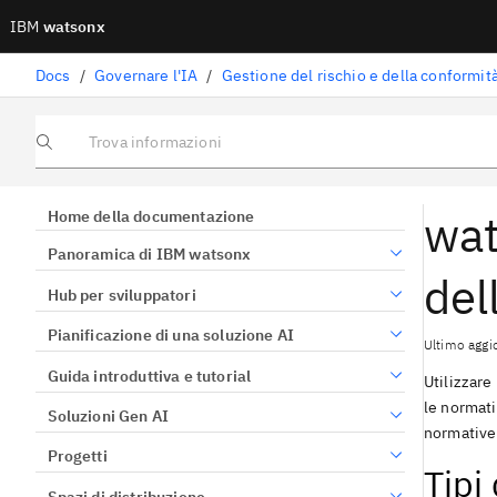
IBM
watsonx
Docs
/
Governare l'IA
/
Trova informazioni
wat
Home della documentazione
Panoramica di IBM watsonx
del
Hub per sviluppatori
Pianificazione di una soluzione AI
Ultimo aggi
Guida introduttiva e tutorial
Utilizzare
le normati
Soluzioni Gen AI
normative
Progetti
Tipi
Spazi di distribuzione