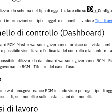
lizzare lo schema del tipo di oggetto, fare clic su
>
Configu
iori informazioni sui tipi di oggetto disponibili, vedere
Tipi di o
ello di controllo (Dashboard)
oard RCM Master
watsonx.governance
fornisce una vista combi
è possibile visualizzare l'efficacia del controllo e la conformit
 possibile utilizzare la dashboard
watsonx.governance
RCM - Re
.governance
RCM - Titolare del caso d'uso.
e
ione
watsonx.governance
RCM include viste per ogni tipo di ogg
ssociati, sui modelli e sulle installazioni dei modelli.
si di lavoro