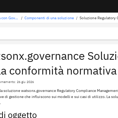
Gestione del rischio e della conformità con Governance console in IBM watsonx
/
Componenti di una soluzione
/
Soluzione Regulatory
sonx.governance Soluzio
la conformità normativ
ornamento: 26 giu 2026
 la soluzione
watsonx.governance
Regulatory Compliance Management (RC
ve di gestione che influiscono sui modelli e sui casi di utilizzo. La so
.
 di oggetto