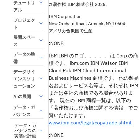
チュートリ
© 著作権 IBM 株式会社 2026。
アル
IBM Corporation
プロジェク
New Orchard Road, Armonk, NY 10504
ト
アメリカ合衆国で生産
展開スペー
:NONE.
ス
データの準
IBM IBM のロゴ、、、、、 は Corp.の商
備
標です、 ibm.com IBM Watson IBM
Cloud Pak IBM Cloud International
データサイ
Business Machines 商標です。 他の製品
エンスソリ
名およびサービス名等は、それぞれ IBM
ューション
または各社の商標である場合がありま
AIの展開
す。 現在の IBM 商標一覧は、以下の
データ・ガ
「著作権および商標に関する情報」でご
バナンス
覧いただけます。
www.ibm.com/legal/copytrade.shtml
.
データ・ガ
バナンスの
:NONE.
実装の計画