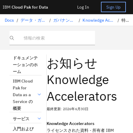
IBM
Cloud Pak for Data
Log In
Sign Up
Docs
/
データ・ガバナンス
/
ガバナンス成果物
/
Knowledge Accelerators
/
特記事項
情報の検索
お知らせ
ドキュメンテ
ーションのホ
ーム
Knowledge
IBM Cloud
Pak for
Accelerators
Data as a
Service の
概要
最終更新: 2026年6月30日
サービス
Knowledge Accelerators
入門および
ライセンスされた資料 - 所有者 IBM