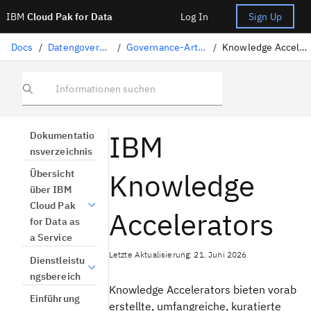
IBM
Cloud Pak for Data
Log In
Sign Up
Docs
/
Datengovernance
/
Governance-Artefakte
/
Knowledge Accelerators
Informationen suchen
IBM
Dokumentatio
nsverzeichnis
Knowledge
Übersicht
über IBM
Cloud Pak
Accelerators
for Data as
a Service
Letzte Aktualisierung: 21. Juni 2026
Dienstleistu
ngsbereich
Knowledge Accelerators
bieten vorab
Einführung
erstellte, umfangreiche, kuratierte