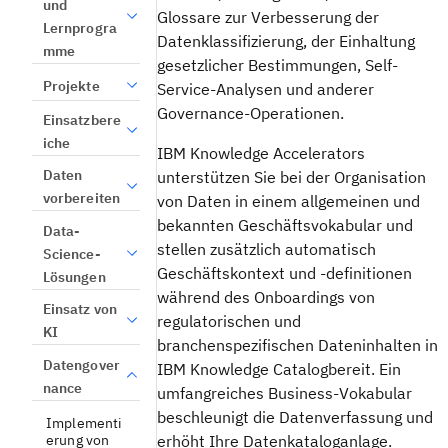
und
Glossare zur Verbesserung der
Lernprogra
Datenklassifizierung, der Einhaltung
mme
gesetzlicher Bestimmungen, Self-
Projekte
Service-Analysen und anderer
Governance-Operationen.
Einsatzbere
iche
IBM
Knowledge Accelerators
Daten
unterstützen Sie bei der Organisation
vorbereiten
von Daten in einem allgemeinen und
bekannten Geschäftsvokabular und
Data-
stellen zusätzlich automatisch
Science-
Geschäftskontext und -definitionen
Lösungen
während des Onboardings von
Einsatz von
regulatorischen und
KI
branchenspezifischen Dateninhalten in
Datengover
IBM Knowledge Catalog
bereit. Ein
nance
umfangreiches Business-Vokabular
beschleunigt die Datenverfassung und
Implementi
erung von
erhöht Ihre Datenkataloganlage.