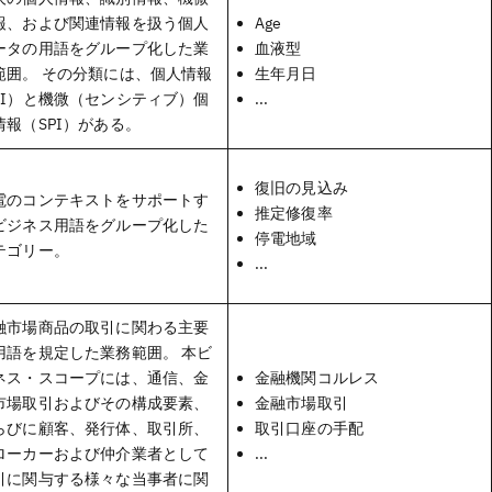
報、および関連情報を扱う個人
Age
ータの用語をグループ化した業
血液型
範囲。 その分類には、個人情報
生年月日
PI）と機微（センシティブ）個
...
情報（SPI）がある。
復旧の見込み
電のコンテキストをサポートす
推定修復率
ビジネス用語をグループ化した
停電地域
テゴリー。
...
融市場商品の取引に関わる主要
用語を規定した業務範囲。 本ビ
ネス・スコープには、通信、金
金融機関コルレス
市場取引およびその構成要素、
金融市場取引
らびに顧客、発行体、取引所、
取引口座の手配
ローカーおよび仲介業者として
...
引に関与する様々な当事者に関