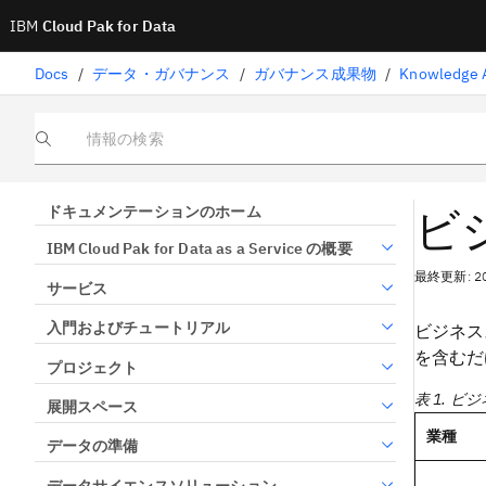
IBM
Cloud Pak for Data
Docs
/
データ・ガバナンス
/
ガバナンス成果物
/
Knowledge A
情報の検索
ビ
ドキュメンテーションのホーム
IBM Cloud Pak for Data as a Service の概要
最終更新: 2
サービス
入門およびチュートリアル
ビジネス
を含むだ
プロジェクト
表 1. 
展開スペース
業種
データの準備
データサイエンスソリューション