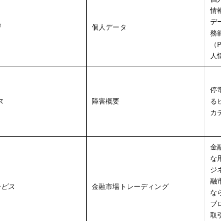
情
デ
通
個人データ
務
（
人
停
ス
障害概要
る
カ
金
な
ジ
融
ービス
金融市場トレーディング
な
ブ
取