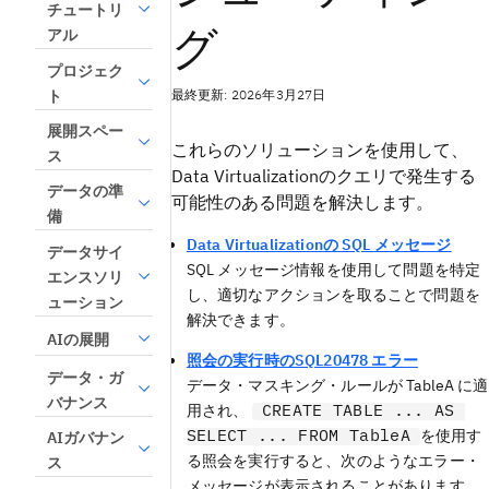
チュートリ
グ
アル
プロジェク
最終更新: 2026年3月27日
ト
展開スペー
これらのソリューションを使用して、
ス
Data Virtualization
のクエリで発生する
データの準
可能性のある問題を解決します。
備
Data Virtualizationの SQL メッセージ
データサイ
SQL メッセージ情報を使用して問題を特定
エンスソリ
し、適切なアクションを取ることで問題を
ューション
解決できます。
AIの展開
照会の実行時のSQL20478 エラー
データ・ガ
データ・マスキング・ルールが TableA に適
バナンス
CREATE TABLE ... AS
用され、
SELECT ... FROM TableA
を使用す
AIガバナン
る照会を実行すると、次のようなエラー・
ス
メッセージが表示されることがあります。