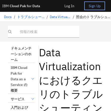
IBM
Cloud Pak for Data
Log In
Sign Up
Docs
/
トラブルシューティング
/
Data Virtualization
/
照会のトラブルシューティング
情報の検索
Data
ドキュメンテ
ーションのホ
ーム
Virtualization
IBM Cloud
Pak for
におけるクエ
Data as a
Service の
リのトラブル
概要
サービス
シューティン
入門および