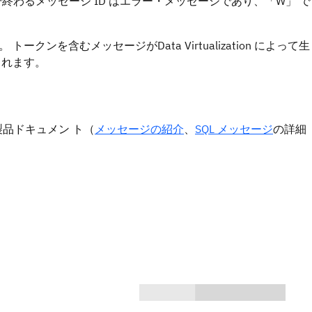
終わるメッセージ ID はエラー・メッセージであり、
W
で
。 トークンを含むメッセージが
Data Virtualization
によって生
られます。
製品ドキュメン ト（
メッセージの紹介
、
SQL メッセージ
の詳細