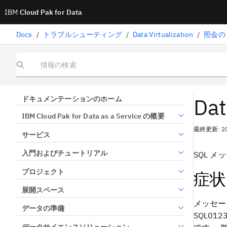
IBM
Cloud Pak for Data
Docs
/
トラブルシューティング
/
Data Virtualization
/
照会の
情報の検索
Da
ドキュメンテーションのホーム
IBM Cloud Pak for Data as a Service の概要
最終更新: 2
サービス
入門およびチュートリアル
SQL 
プロジェクト
症状
展開スペース
メッセー
データの準備
SQL0
データサイエンスソリューション