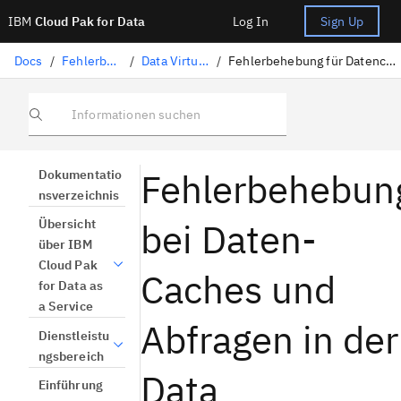
IBM
Cloud Pak for Data
Log In
Sign Up
Docs
/
Fehlerbehebung
/
Data Virtualization
/
Fehlerbehebung für Datencaches und Abfragen
Informationen suchen
Fehlerbehebun
Dokumentatio
nsverzeichnis
bei Daten-
Übersicht
über IBM
Cloud Pak
Caches und
for Data as
a Service
Abfragen in der
Dienstleistu
ngsbereich
Data
Einführung