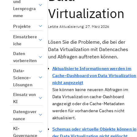
und
Virtualization
Lernprogra
mme
Projekte
Letzte Aktualisierung: 27. März 2026
Einsatzbere
Lösen Sie die Probleme, die bei der
iche
Data Virtualization
mit Datencaches
Daten
und Abfragen auftreten können.
vorbereiten
Aktualisierte Informationen werden im
Data-
Cache-Dashboard von Data Virtualization
Science-
nicht angezeigt
Lösungen
Sie können keine neueren Abfragen im
Einsatz von
Data Virtualization
cache-Dashboard
KI
angezeigt oder die Cache-Metadaten
werden für vorhandene Caches nicht
Datengover
aktualisiert.
nance
KI-
Schemas oder virtuelle Objekte können in
Governance
der Data Virtualization nicht gelöscht