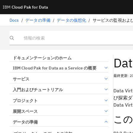
IBM
Cloud Pak for Data
Docs
/
データの準備
/
データの仮想化
/
サービスの監視およ
情報の検索
Da
ドキュメンテーションのホーム
IBM Cloud Pak for Data as a Service の概要
最終更新: 2
サービス
入門およびチュートリアル
Data Virt
び探索ダ
プロジェクト
Data Virt
展開スペース
この
データの準備