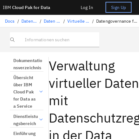
IBM
Cloud Pak for Data
Log In
Sign Up
Docs
/
Daten vorbereiten
/
Daten virtualisieren
/
Virtuelle Daten regulieren
/
Datengovernance für virtuelle Daten mit Datenschutzregeln
Informationen suchen
Verwaltung
Dokumentatio
nsverzeichnis
virtueller Daten
Übersicht
über IBM
Cloud Pak
mit
for Data as
a Service
Datenschutzreg
Dienstleistu
ngsbereich
in der Data
Einführung