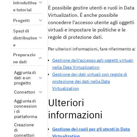
introduttiva
È possibile gestire utenti e ruoli in
Data
e tutorial
Virtualization
. È anche possibile
Progetti
concedere l'accesso utente agli oggetti
virtuali e impostare le politiche e le
Spazi di
regole di protezione dati.
distribuzion
e
Per ulteriori informazioni, fare riferimento a:
Preparazio
Gestione dell'accesso agli oggetti virtuali
ne dati
nella Data Virtualization
Aggiunta di
Gestione dei dati virtuali con regole di
dati a un
protezione dei dati nella Data
progetto
Virtualization
Connettori
Ulteriori
Aggiunta di
connession
informazioni
i di
piattaforma
Creazione
Gestione dei ruoli per gli utenti in Data
di
connettori
Virtualization