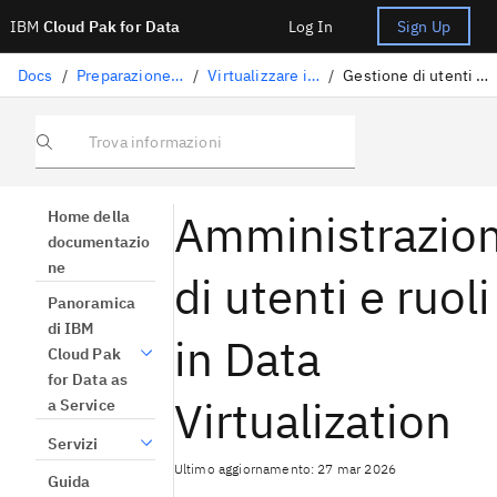
IBM
Cloud Pak for Data
Log In
Sign Up
Docs
/
Preparazione dati
/
Virtualizzare i dati
/
Gestione di utenti e ruoli
Trova informazioni
Amministrazio
Home della
documentazio
ne
di utenti e ruoli
Panoramica
di IBM
in Data
Cloud Pak
for Data as
Virtualization
a Service
Servizi
Ultimo aggiornamento: 27 mar 2026
Guida