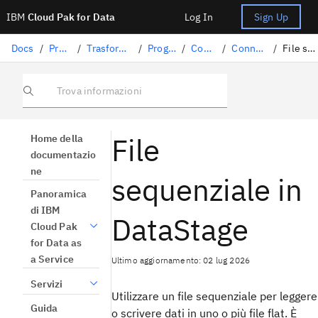
IBM
Cloud Pak for Data
Log In
Sign Up
Docs
/
Preparazione dati
/
Trasformazione dei dati con DataStage
/
Progettazione dei flussi
/
Connettori DataStage
/
Connettori di file in DataStage
/
File sequenziale in DataStage
Trova informazioni
File
Home della
documentazio
ne
sequenziale in
Panoramica
di IBM
DataStage
Cloud Pak
for Data as
a Service
Ultimo aggiornamento: 02 lug 2026
Servizi
Utilizzare un file sequenziale per leggere
Guida
o scrivere dati in uno o più file flat. È