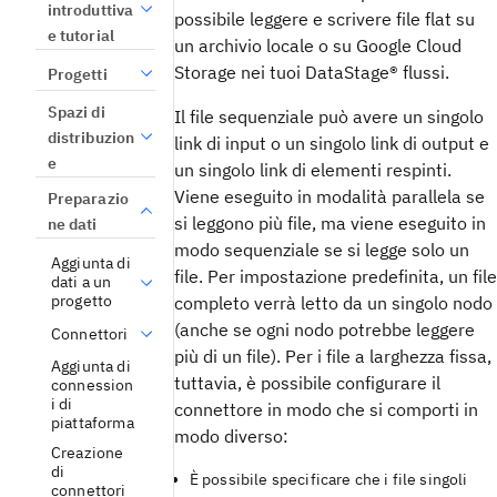
introduttiva
possibile leggere e scrivere file flat su
e tutorial
un archivio locale o su
Google Cloud
Storage
nei tuoi
DataStage®
flussi.
Progetti
Spazi di
Il file sequenziale può avere un singolo
distribuzion
link di input o un singolo link di output e
e
un singolo link di elementi respinti.
Viene eseguito in modalità parallela se
Preparazio
si leggono più file, ma viene eseguito in
ne dati
modo sequenziale se si legge solo un
Aggiunta di
file. Per impostazione predefinita, un file
dati a un
progetto
completo verrà letto da un singolo nodo
(anche se ogni nodo potrebbe leggere
Connettori
più di un file). Per i file a larghezza fissa,
Aggiunta di
tuttavia, è possibile configurare il
connession
i di
connettore in modo che si comporti in
piattaforma
modo diverso:
Creazione
di
È possibile specificare che i file singoli
connettori