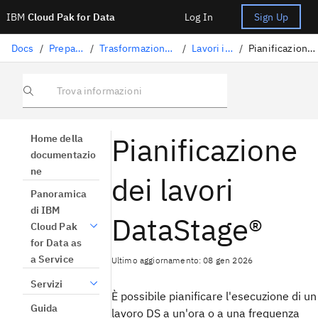
IBM
Cloud Pak for Data
Log In
Sign Up
Docs
/
Preparazione dati
/
Trasformazione dei dati con DataStage
/
Lavori in esecuzione
/
Pianificazione dei lavori DataStage
Trova informazioni
Pianificazione
Home della
documentazio
ne
dei lavori
Panoramica
di IBM
DataStage®
Cloud Pak
for Data as
a Service
Ultimo aggiornamento: 08 gen 2026
Servizi
È possibile pianificare l'esecuzione di un
Guida
lavoro DS a un'ora o a una frequenza