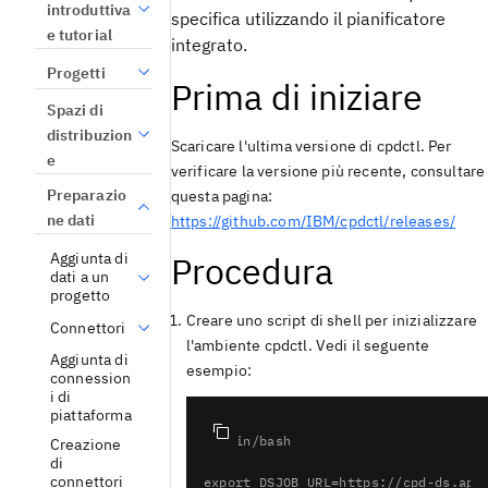
introduttiva
specifica utilizzando il pianificatore
e tutorial
integrato.
Progetti
Prima di iniziare
Spazi di
distribuzion
Scaricare l'ultima versione di cpdctl. Per
e
verificare la versione più recente, consultare
Preparazio
questa pagina:
ne dati
https://github.com/IBM/cpdctl/releases/
Procedura
Aggiunta di
dati a un
progetto
Creare uno script di shell per inizializzare
Connettori
l'ambiente cpdctl. Vedi il seguente
Aggiunta di
esempio:
connession
i di
piattaforma
#!/bin/bash

Creazione
di
connettori
export DSJOB_URL=https://cpd-ds.apps