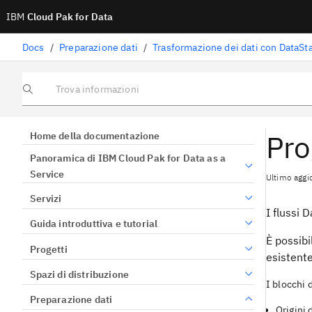
IBM
Cloud Pak for Data
Docs
/
Preparazione dati
/
Trasformazione dei dati con DataSt
Trova informazioni
Pro
Home della documentazione
Panoramica di IBM Cloud Pak for Data as a
Service
Ultimo aggi
Servizi
I flussi
D
Guida introduttiva e tutorial
È possibi
Progetti
esistente
Spazi di distribuzione
I blocchi 
Preparazione dati
Origini 