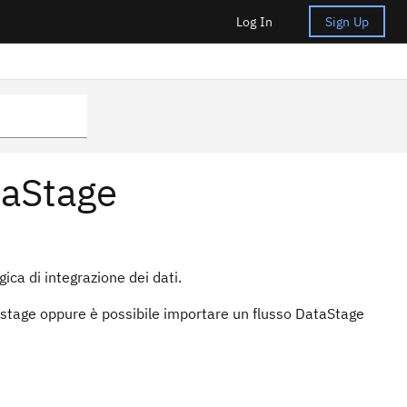
Log In
Sign Up
taStage
ica di integrazione dei dati.
stage oppure è possibile importare un flusso
DataStage