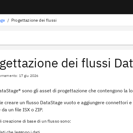
age
/
Progettazione dei flussi
gettazione dei flussi Da
ornamento: 17 giu 2026
ataStage®
sono gli asset di progettazione che contengono la log
le creare un flusso
DataStage
vuoto e aggiungere connettori e 
 da un file ISX o ZIP.
di creazione di base di un flusso sono:
dati che leggono i dati