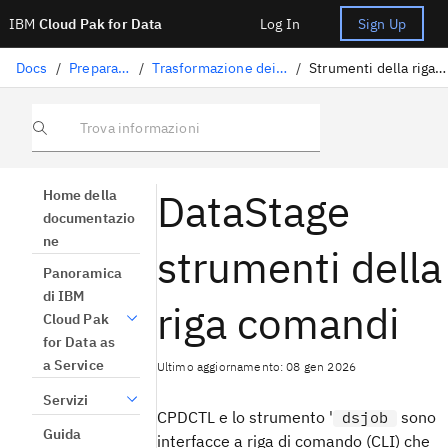
IBM
Cloud Pak for Data
Log In
Sign Up
Docs
/
Preparazione dati
/
Trasformazione dei dati con DataStage
/
Strumenti della riga comandi DataStage
Trova informazioni
DataStage
Home della
documentazio
ne
strumenti della
Panoramica
di IBM
riga comandi
Cloud Pak
for Data as
a Service
Ultimo aggiornamento: 08 gen 2026
Servizi
CPDCTL e lo strumento '
sono
dsjob
Guida
interfacce a riga di comando (CLI) che