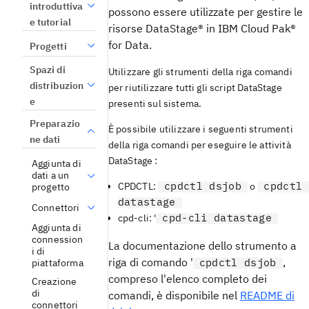
introduttiva
possono essere utilizzate per gestire le
e tutorial
risorse
DataStage®
in
IBM Cloud Pak®
for Data
.
Progetti
Spazi di
Utilizzare gli strumenti della riga comandi
distribuzion
per riutilizzare tutti gli script
DataStage
e
presenti sul sistema.
Preparazio
È possibile utilizzare i seguenti strumenti
ne dati
della riga comandi per eseguire le attività
DataStage
:
Aggiunta di
dati a un
cpdctl dsjob
cpdctl
CPDCTL:
o
progetto
datastage
Connettori
cpd-cli datastage
cpd-cli: '
Aggiunta di
connession
La documentazione dello strumento a
i di
riga di comando '
,
cpdctl dsjob
piattaforma
compreso l'elenco completo dei
Creazione
di
comandi, è disponibile nel
README di
connettori