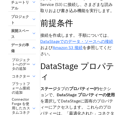
チュートリ
Service (S3) に接続し、さまざまな読み
アル
取りおよび書き込み機能を実行します。
プロジェク
前提条件
ト
展開スペー
接続を作成します。 手順については、
ス
DataStage
でのデータ・ソースへの接続
データの準
および
Amazon S3
接続
を参照してくだ
備
さい。
プロジェク
DataStage
プロパテ
トへのデー
タの追加
ィ
コネクター
プラットフ
ォーム接続
ステージ
タブの
プロパティー(P)
セクシ
の追加
ョンで、
DataStage プロパティーの使用
Connector
を選択して
DataStage
に固有のプロパテ
Forge を使
ィーにアクセスします。 これらのプロ
用したカス
タムコネク
パティーは、「最適化された」コネクタ