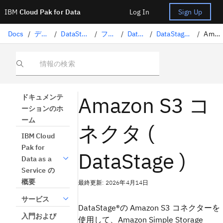
IBM
Cloud Pak for Data
Log In
Sign Up
Docs
/
データの準備
/
DataStage を使用したデータの変換
/
フローの設計
/
DataStage コネクター
/
DataStage でサポートされるデータ・ソース
/
Amazon S3 コネクター
情報の検索
Amazon S3 コ
ドキュメンテ
ーションのホ
ーム
ネクタ (
IBM Cloud
Pak for
DataStage )
Data as a
Service の
概要
最終更新: 2026年4月14日
サービス
DataStage®
の
Amazon S3
コネクターを
入門および
使用して、Amazon Simple Storage