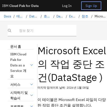
IBM
Cloud Pak for Data
Log In
Sign Up
Docs
/
데이터 준비
/
DataStage로 데이터 변환
/
흐름 설계
/
DataStage 스테이지
/
Excel
/
참조
/
Microsoft Excel의 작업 중단 조건
정보 찾기
Microsoft Excel
문서 홈
IBM Cloud
의 작업 중단 조
Pak for
Data as a
Service 개
건(DataStage )
요
서비스
마지막 업데이트 날짜: 2026년 1월 08일
시작하기 및
학습서
이 테이블은 Microsoft Excel 파일의 다양
한 작업 중단 조건을 설명합니다.
프로젝트