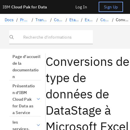
IBM
Cloud Pak for Data
Log In
Sign Up
Docs
/
Préparation des données
/
Transformation de données avec DataStage
/
Conception des flux
/
Etapes DataStage
/
Excel
/
Compte de référence
/
Conversion des types de données de DataStage vers Microsoft Excel
Recherche d'informations
Conversions de
Page d'accueil
de la
documentatio
type de
n
Présentatio
données de
n d'IBM
Cloud Pak
DataStage à
for Data as
a Service
Microsoft Excel
les
services.