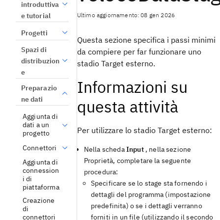
introduttiva
Ultimo aggiornamento: 08 gen 2026
e tutorial
Progetti
Questa sezione specifica i passi minimi
Spazi di
da compiere per far funzionare uno
distribuzion
stadio Target esterno.
e
Informazioni su
Preparazio
ne dati
questa attività
Aggiunta di
dati a un
Per utilizzare lo stadio Target esterno:
progetto
Connettori
Nella scheda
Input
, nella sezione
Proprietà, completare la seguente
Aggiunta di
connession
procedura:
i di
Specificare se lo stage sta fornendo i
piattaforma
dettagli del programma (impostazione
Creazione
predefinita) o se i dettagli verranno
di
forniti in un file (utilizzando il secondo
connettori