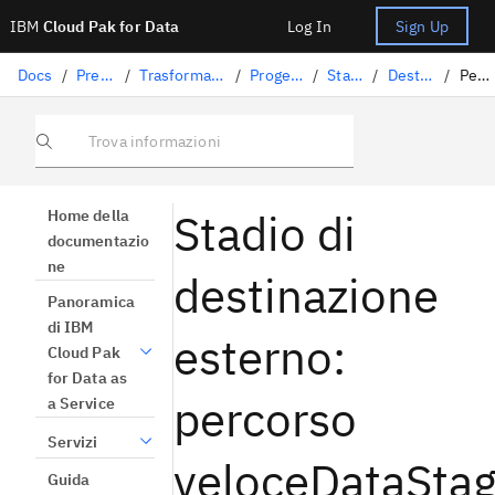
IBM
Cloud Pak for Data
Log In
Sign Up
Docs
/
Preparazione dati
/
Trasformazione dei dati con DataStage
/
Progettazione dei flussi
/
Stage DataStage
/
Destinazione esterna
/
Percorso rapido
Trova informazioni
Stadio di
Home della
documentazio
ne
destinazione
Panoramica
di IBM
esterno:
Cloud Pak
for Data as
percorso
a Service
Servizi
veloceDataStag
Guida