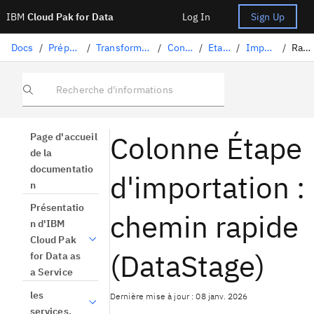
IBM
Cloud Pak for Data
Log In
Sign Up
Docs
/
Préparation des données
/
Transformation de données avec DataStage
/
Conception des flux
/
Etapes DataStage
/
Importation de colonne
/
Raccourci
Recherche d'informations
Colonne Étape
Page d'accueil
de la
documentatio
d'importation :
n
Présentatio
chemin rapide
n d'IBM
Cloud Pak
(DataStage)
for Data as
a Service
les
Dernière mise à jour : 08 janv. 2026
services.