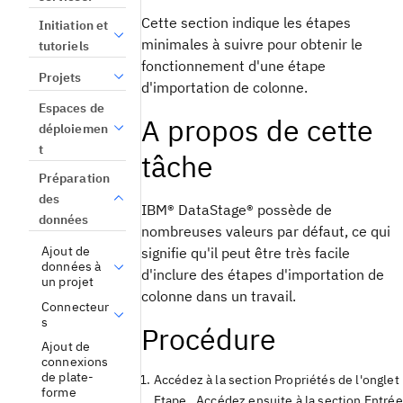
Cette section indique les étapes
Initiation et
minimales à suivre pour obtenir le
tutoriels
fonctionnement d'une étape
Projets
d'importation de colonne.
Espaces de
A propos de cette
déploiemen
t
tâche
Préparation
des
IBM® DataStage®
possède de
données
nombreuses valeurs par défaut, ce qui
Ajout de
signifie qu'il peut être très facile
données à
d'inclure des étapes d'importation de
un projet
colonne dans un travail.
Connecteur
s
Procédure
Ajout de
connexions
de plate-
Accédez à la section
Propriétés
de l'onglet
forme
Etape
. Accédez ensuite à la section
Entrée