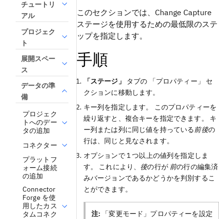
チュートリ
このセクションでは、Change Capture
アル
ステージを使用するための最低限のステ
プロジェク
ップを指定します。
ト
手順
展開スペー
ス
「ステージ」
タブの
「プロパティー」
セ
データの準
クションに移動します。
備
キー列を指定します。 このプロパティーを
プロジェク
繰り返すと、複合キーを指定できます。 キ
トへのデー
ー列または列に同じ値を持っている
前
後
の
タの追加
行は、同じと見なされます。
コネクター
オプションで 1 つ以上の値列を指定しま
プラットフ
す。 これにより、
後
の行が
前
の行の編集済
ォーム接続
の追加
みバージョンであるかどうかを判別するこ
とができます。
Connector
Forge を使
用したカス
注:
「変更モード」プロパティーを設定
タムコネク