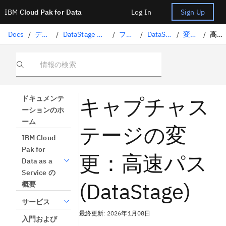
IBM
Cloud Pak for Data
Log In
Sign Up
Docs
/
データの準備
/
DataStage を使用したデータの変換
/
フローの設計
/
DataStage ステージ
/
変更の取得
/
高速機能
情報の検索
キャプチャス
ドキュメンテ
ーションのホ
ーム
テージの変
IBM Cloud
Pak for
更：高速パス
Data as a
Service の
(DataStage)
概要
サービス
最終更新: 2026年1月08日
入門および