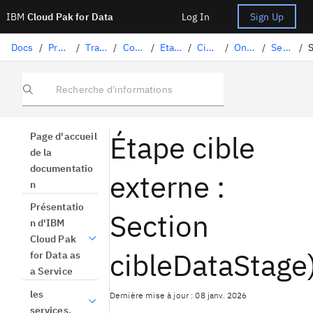
IBM
Cloud Pak for Data
Log In
Sign Up
Docs
/
Préparation des données
/
Transformation de données avec DataStage
/
Conception des flux
/
Etapes DataStage
/
Cible externe
/
Onglet Entrée
/
Section des propriétés du lien d'entrée
/
Recherche d'informations
Étape cible
Page d'accueil
de la
documentatio
externe :
n
Présentatio
Section
n d'IBM
Cloud Pak
cibleDataStage
for Data as
a Service
les
Dernière mise à jour : 08 janv. 2026
services.